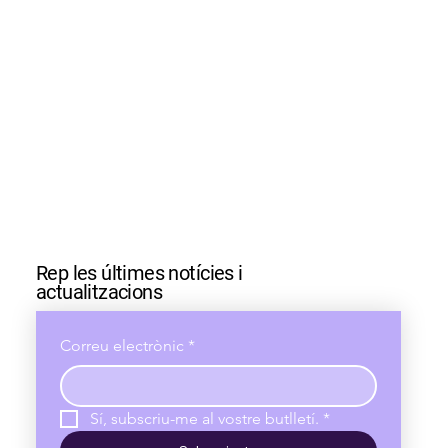
Rep les últimes notícies i
actualitzacions
Correu electrònic
*
Sí, subscriu-me al vostre butlletí.
*