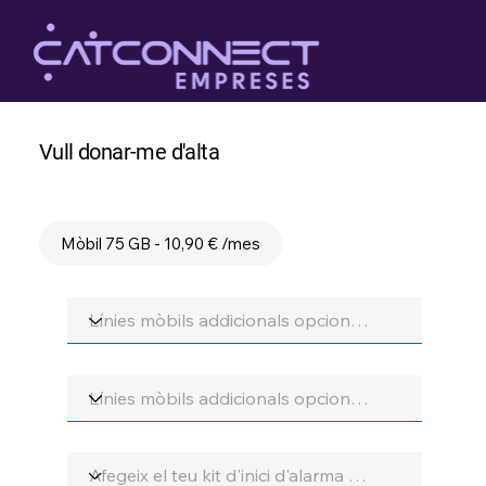
Vull donar-me d'alta
Confirma promoció
Mòbil 75 GB - 10,90 € /mes
Opció extra 1
Opció extra 2
Opció seguretat