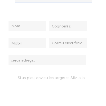
Nom
Cognom(s)
Correu electrònic
Mòbil
Adreça
Comentaris o preguntes addicionals
Enviar