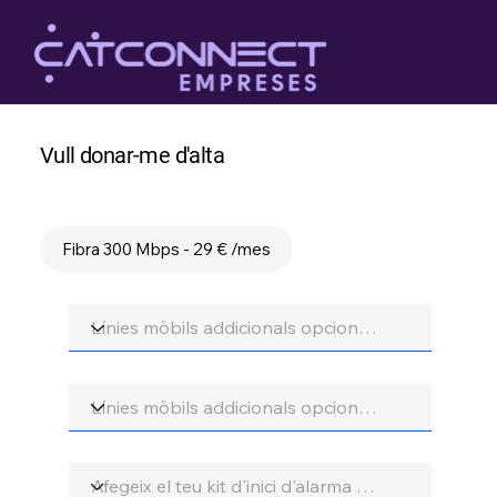
Vull donar-me d'alta
Confirma promoció
Fibra 300 Mbps - 29 € /mes
Opció extra 1
Opció extra 2
Opció seguretat