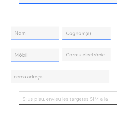
Nom
Cognom(s)
Correu electrònic
Mòbil
Adreça
Comentaris o preguntes addicionals
Enviar