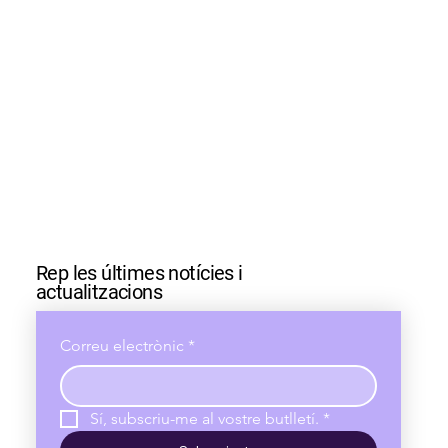
Rep les últimes notícies i
actualitzacions
Correu electrònic
*
Sí, subscriu-me al vostre butlletí.
*