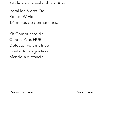
Kit de alarma inalámbrico Ajax
Instal·lació gratuïta
Router WIFI6
12 mesos de permanència
Kit Compuesto de:
Central Ajax HUB
Detector volumétrico
Contacto magnético
Mando a distancia
Configurar
Previous Item
Next Item